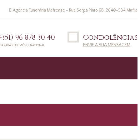
Agência Funerária Mafrense - Rua Serpa Pinto 6B, 2640-534 Mafra
(+351) 96 878 30 40
Condolências
ENVIE A SUA MENSAGEM
DA PARA REDE MÓVEL NACIONAL