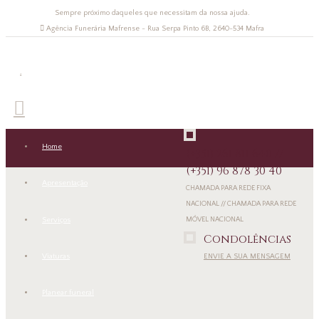
Sempre próximo daqueles que necessitam da nossa ajuda.
Agência Funerária Mafrense - Rua Serpa Pinto 6B, 2640-534 Mafra
.
Home
(+351) 261 811 640 //
(+351) 96 878 30 40
Apresentação
CHAMADA PARA REDE FIXA
NACIONAL // CHAMADA PARA REDE
Serviços
MÓVEL NACIONAL
Condolências
ENVIE A SUA MENSAGEM
Viaturas
Planear funeral